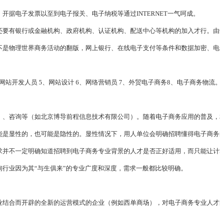
据电子发票以至到电子报关、电子纳税等通过INTERNET一气呵成。
还要有银行或金融机构、政府机构、认证机构、配送中心等机构的加入才行。由
不是物理世界商务活动的翻版，网上银行、在线电子支付等条件和数据加密、电
、网站开发人员 5、网站设计 6、网络营销员 7、外贸电子商务8、电子商务物流
）、咨询等（如北京博导前程信息技术有限公司）。随着电子商务应用的普及，
能是显性的，也可能是隐性的。显性情况下，用人单位会明确招聘懂得电子商务
求并不一定明确知道招聘到电子商务专业背景的人才是否正好适用，而只能让计
行业因为其“与生俱来”的专业广度和深度，需求一般都比较明确。
业结合而开辟的全新的运营模式的企业（例如西单商场），对电子商务专业人才