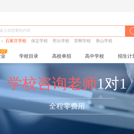
搜：
石家庄学校
保定学校
邢台学校
邯郸学校
唐山学校
专业
学校目录
高校单招
高中学校
招生计
学校咨询老师
1对1
全程零费用