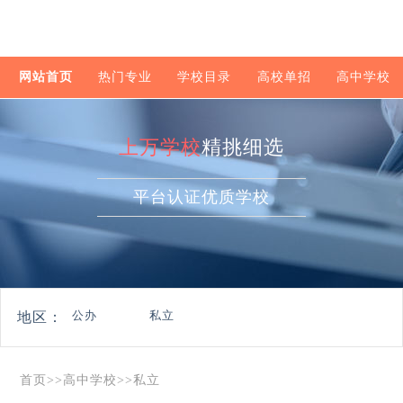
网站首页
热门专业
学校目录
高校单招
高中学校
上万学校
精挑细选
平台认证优质学校
公办
私立
地区：
首页
>>
高中学校
>>
私立