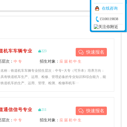
在线咨询
15100119838
道机车车辆专业

223
快速报名
历层次：
招生对象：
中专
应届初中生
业名称：铁道机车车辆专业招生层次：中专+大专（可升本）培养方向：
养具有铁道机车生产、运用、检修、管理必备的专业知识和综合能力，能
任铁道机车的生产、运用、管理、检测、检修和机车···
道通信信号专业

211
快速报名
历层次：
招生对象：
中专
应届初中生