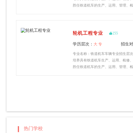
胜任铁道机车的生产、运用、管理、检测
轮机工程专业

255
学历层次：
招生
大专
专业名称：铁道机车车辆专业招生层次
培养具有铁道机车生产、运用、检修
胜任铁道机车的生产、运用、管理、检测
热门学校