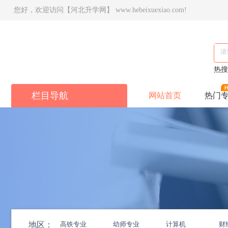
您好，欢迎访问【河北升学网】 www.hebeixuexiao.com!
热
栏目导航
网站首页
热门
地区：
高铁专业
幼师专业
计算机
财