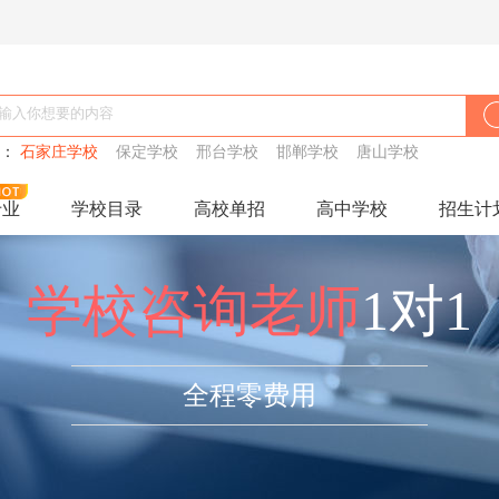
搜：
石家庄学校
保定学校
邢台学校
邯郸学校
唐山学校
专业
学校目录
高校单招
高中学校
招生计
学校咨询老师
1对1
全程零费用