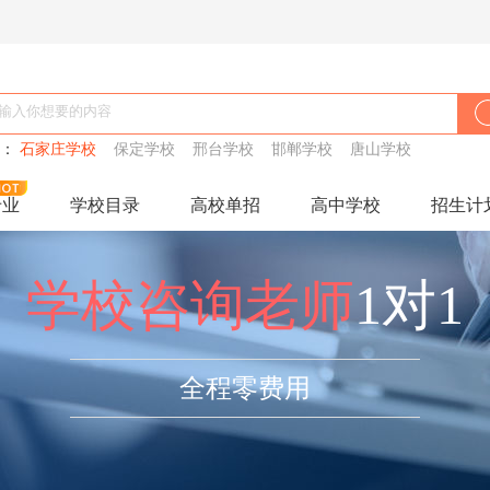
搜：
石家庄学校
保定学校
邢台学校
邯郸学校
唐山学校
专业
学校目录
高校单招
高中学校
招生计
学校咨询老师
1对1
全程零费用