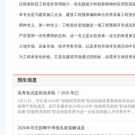
过程各阶段工程造价管理能力，有实践能力和创新精神的应用型高
本专业是为建筑施工企业、
建筑工程
预算编制单位培养具备工程造价管
两种含义。第一种含义：工程造价是指建设一项工程预期开支或实
产所需用一次性费用的总和。这一含义是从投资者—业主的角度来
土地市场、设备市场、技术劳务市场，以及承包市场等交易活动中
为工程承发包价格。它是在建筑市场通过招投标，由需求主体投资
招生信息
高考免试提前批录取 ！2026 年已···
3月31日，河北省2026年“技能照亮前程”职业技能竞赛新闻发布
保障厅党组成员、副厅长颜世东介绍2026年“技能照亮前程”职业技
实施“技能照亮前程”职业技能竞赛为进一步提高技能人才培养水平
2026年河北邯郸中考报名政策解读及···