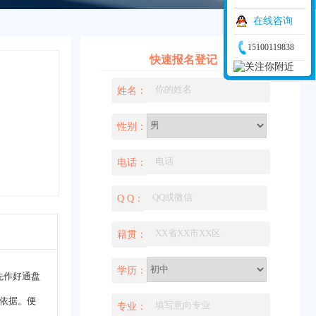
在线咨询
15100119838
快速报名登记
姓名：
性别：
电话：
Q Q：
籍贯：
学历：
事先作好通盘
依据。便
专业：