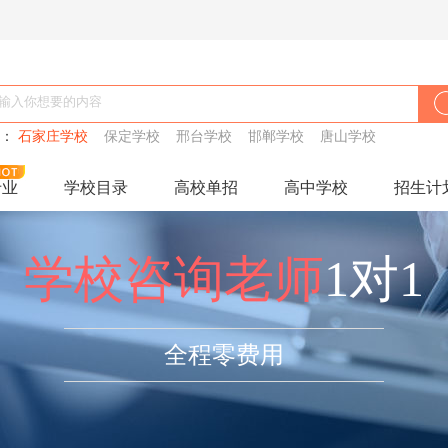
搜：
石家庄学校
保定学校
邢台学校
邯郸学校
唐山学校
专业
学校目录
高校单招
高中学校
招生计
学校咨询老师
1对1
全程零费用