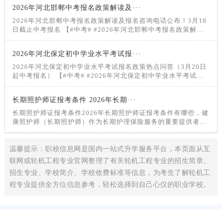
能竞赛有关情况，相关负责同志回答记者提问。2026年创新实
2026年河北邯郸中考报名政策解读及···
施“技能照亮前程”职业技能竞赛为进一步提高技能人才培养水
平，选树世赛国赛人才
2026年河北邯郸中考报名政策解读及报名咨询电话公布！3月18
日截止中考报名 【#中考# #2026年河北邯郸中考报名政策解读
及报名咨询电话公布！
2026年河北保定初中学业水平考试报···
2026年河北保定初中学业水平考试报名政策热点问答（3月20日
起中考报名） 【#中考# #2026年河北保定初中学业水平考试报
名政策热点问答（3月20日起中考报名）#】®无忧考网从
长期照护师证报考条件 2026年长期···
长期照护师证报考条件2026年长期照护师证报考条件有哪些，健
康照护师（长期照护师）作为长期护理保险服务的重要提供者，
是保障失能人员生活质量的关键力量
温馨提示：职校信息网是国内一站式升学服务平台，本页面从互
联网或轮机工程专业官网整理了有关轮机工程专业的招生简章、
招生专业、学校简介、学校收费标准等信息，为考生了解轮机工
程专业提供全方位信息参考，轻松选择到自己心仪的职业学校。