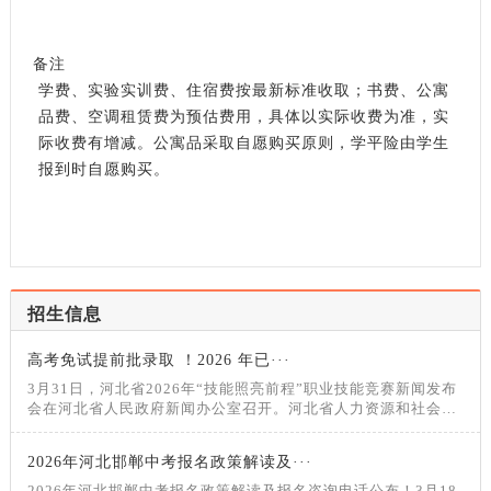
备注
学费、实验实训费、住宿费按最新标准收取；书费、公寓
品费、空调租赁费为预估费用，具体以实际收费为准，实
际收费有增减。公寓品采取自愿购买原则，学平险由学生
报到时自愿购买。
招生信息
高考免试提前批录取 ！2026 年已···
3月31日，河北省2026年“技能照亮前程”职业技能竞赛新闻发布
会在河北省人民政府新闻办公室召开。河北省人力资源和社会保
障厅党组成员、副厅长颜世东介绍2026年“技能照亮前程”职业技
能竞赛有关情况，相关负责同志回答记者提问。2026年创新实
2026年河北邯郸中考报名政策解读及···
施“技能照亮前程”职业技能竞赛为进一步提高技能人才培养水
平，选树世赛国赛人才
2026年河北邯郸中考报名政策解读及报名咨询电话公布！3月18