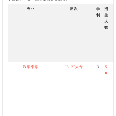
专业
层次
学
招
制
生
人
数
汽车维修
“3+2”大专
3
5
0