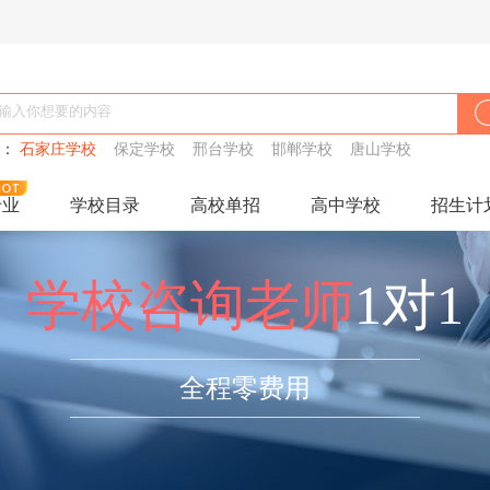
搜：
石家庄学校
保定学校
邢台学校
邯郸学校
唐山学校
专业
学校目录
高校单招
高中学校
招生计
学校咨询老师
1对1
全程零费用