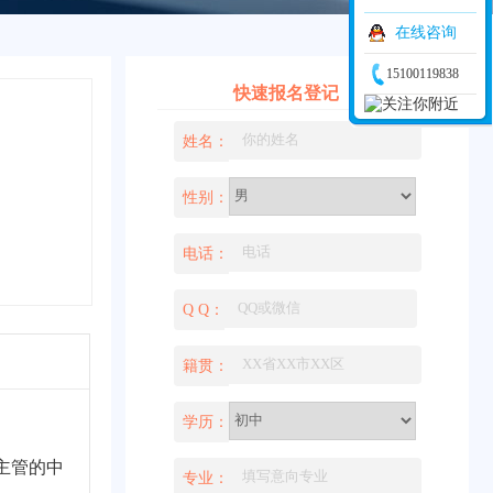
在线咨询
15100119838
快速报名登记
姓名：
性别：
电话：
Q Q：
籍贯：
学历：
局主管的中
专业：