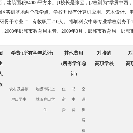
亩，建筑面积84000平方米。[1校长是张玺，[2校训为“学贯中西
、冀南新区实训基地两个教学点。学校开设有计算机应用、艺术设计、
干专业””，有教职工210人。 邯郸科实中等专业学校创办于19
，2003年邯郸市教育局主管。2009年3月，邯郸市教育局、邯郸
招
学费 (所有学年总计)
其他费用
对接的
对
生
(所有学年总
高职学校
高
人
计)
数
农村及县镇
地级市以上
住
书
空
户口学生
城市户口学
宿
本
调
生
费
费
租
赁
费