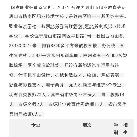
国家职业技能鉴定所。2007年被评为唐山市职业教育先进
唐山市路南区职业技术学校，是路南区唯一一所国办中等
集体，2008年被誉为唐山市思想政治工作先进集体。是路
职业技术学校，被河北省教育厅评为“河北省重点职业技术
南区唯一一所国办全日制重点职业技术学校。
学校”。学校位于唐山市路南区旱桥路1号，校园占地面积
28483.32平米，拥有8800多平方米的教学楼、办公楼、学
生食宿楼，3000平方米的实训车间，校内建有一个300米塑
胶操场，两个标准篮球场。开设有新能源汽车运用与维
修、计算机平面设计、机械制造技术、绘画、舞蹈表演、
影像与影视技术、电子商务、无人机操控与维护8个专业。
现有各类教师73人，其中省市级专业带头人、骨干教师14
人，市级名师2人，市级职业教育优秀教师15人，省市级优
秀指导教师6人。
专业
层次
学
招
制
生