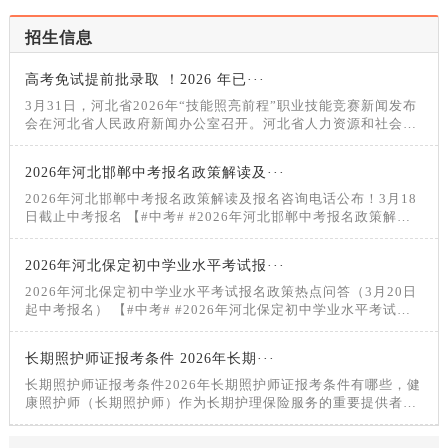
招生信息
高考免试提前批录取 ！2026 年已···
3月31日，河北省2026年“技能照亮前程”职业技能竞赛新闻发布
会在河北省人民政府新闻办公室召开。河北省人力资源和社会保
障厅党组成员、副厅长颜世东介绍2026年“技能照亮前程”职业技
能竞赛有关情况，相关负责同志回答记者提问。2026年创新实
2026年河北邯郸中考报名政策解读及···
施“技能照亮前程”职业技能竞赛为进一步提高技能人才培养水
平，选树世赛国赛人才
2026年河北邯郸中考报名政策解读及报名咨询电话公布！3月18
日截止中考报名 【#中考# #2026年河北邯郸中考报名政策解读
及报名咨询电话公布！
2026年河北保定初中学业水平考试报···
2026年河北保定初中学业水平考试报名政策热点问答（3月20日
起中考报名） 【#中考# #2026年河北保定初中学业水平考试报
名政策热点问答（3月20日起中考报名）#】®无忧考网从
长期照护师证报考条件 2026年长期···
长期照护师证报考条件2026年长期照护师证报考条件有哪些，健
康照护师（长期照护师）作为长期护理保险服务的重要提供者，
是保障失能人员生活质量的关键力量