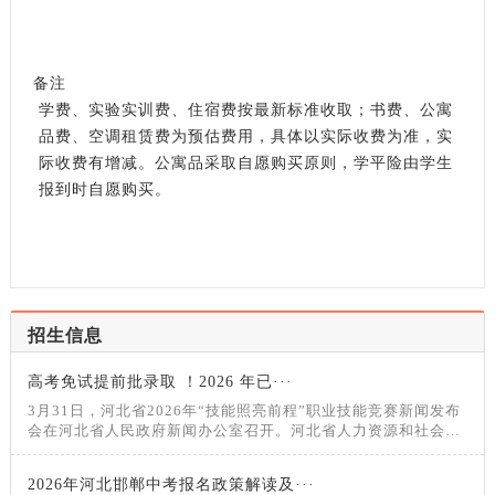
备注
学费、实验实训费、住宿费按最新标准收取；书费、公寓
品费、空调租赁费为预估费用，具体以实际收费为准，实
际收费有增减。公寓品采取自愿购买原则，学平险由学生
报到时自愿购买。
招生信息
高考免试提前批录取 ！2026 年已···
3月31日，河北省2026年“技能照亮前程”职业技能竞赛新闻发布
会在河北省人民政府新闻办公室召开。河北省人力资源和社会保
障厅党组成员、副厅长颜世东介绍2026年“技能照亮前程”职业技
能竞赛有关情况，相关负责同志回答记者提问。2026年创新实
2026年河北邯郸中考报名政策解读及···
施“技能照亮前程”职业技能竞赛为进一步提高技能人才培养水