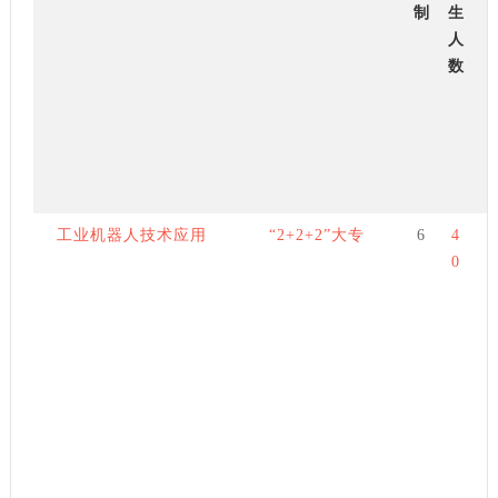
制
生
人
数
工业机器人技术应用
“2+2+2”大专
6
4
0