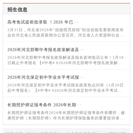
招生信息
高考免试提前批录取 ！2026 年已···
3月31日，河北省2026年“技能照亮前程”职业技能竞赛新闻发布
会在河北省人民政府新闻办公室召开。河北省人力资源和社会保
障厅党组成员、副厅长颜世东介绍2026年“技能照亮前程”职业技
能竞赛有关情况，相关负责同志回答记者提问。2026年创新实
2026年河北邯郸中考报名政策解读及···
施“技能照亮前程”职业技能竞赛为进一步提高技能人才培养水
平，选树世赛国赛人才
2026年河北邯郸中考报名政策解读及报名咨询电话公布！3月18
日截止中考报名 【#中考# #2026年河北邯郸中考报名政策解读
及报名咨询电话公布！
2026年河北保定初中学业水平考试报···
2026年河北保定初中学业水平考试报名政策热点问答（3月20日
起中考报名） 【#中考# #2026年河北保定初中学业水平考试报
名政策热点问答（3月20日起中考报名）#】®无忧考网从
长期照护师证报考条件 2026年长期···
长期照护师证报考条件2026年长期照护师证报考条件有哪些，健
康照护师（长期照护师）作为长期护理保险服务的重要提供者，
是保障失能人员生活质量的关键力量