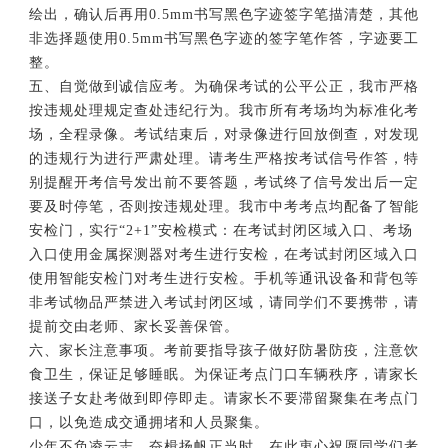
绘出，确认后再用0.5mm书写黑色字迹签字笔描清楚，其他
非选择题使用0.5mm书写黑色字迹的签字笔作答，字迹要工
整。
五、自觉做到诚信应考。为确保考试的公平公正，我市严格
按违规处理规定查处违纪行为。我市所有考场均为标准化考
场，全程录像。考试结束后，对录像进行回放倒查，对发现
的违规行为进行严肃处理。请考生严格按考试信号作答，特
别提醒开考信号发出前不要答题，考试终了信号发出后一定
要及时停笔，否则按违规处理。我市中考考点均配备了智能
安检门，实行“2+1”安检模式：在考试封闭区域入口、考场
入口使用金属探测器对考生进行安检，在考试封闭区域入口
使用智能安检门对考生进行安检。手机等通讯设备和背包等
非考试物品严禁进入考试封闭区域，请同学们不要携带，请
提前交由老师、家长妥善保管。
六、家长注意事项。考前要指导孩子做好防暑防疫，注意饮
食卫生，保证足够睡眠。为保证考点门口车辆秩序，请家长
接送子女赴考做到即停即走。请家长不要滞留聚集在考点门
口，以免造成交通拥堵和人员聚集。
少年不负凌云志，奋楫扬帆正当时。在此衷心祝愿同学们考