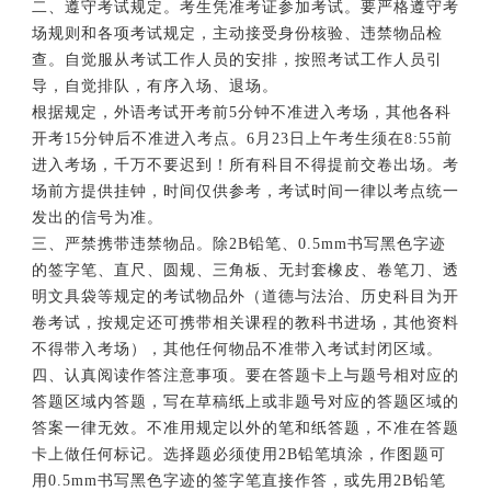
二、遵守考试规定。考生凭准考证参加考试。要严格遵守考
场规则和各项考试规定，主动接受身份核验、违禁物品检
查。自觉服从考试工作人员的安排，按照考试工作人员引
导，自觉排队，有序入场、退场。
根据规定，外语考试开考前5分钟不准进入考场，其他各科
开考15分钟后不准进入考点。6月23日上午考生须在8:55前
进入考场，千万不要迟到！所有科目不得提前交卷出场。考
场前方提供挂钟，时间仅供参考，
考试时间
一律以考点统一
发出的信号为准。
三、严禁携带违禁物品。除2B铅笔、0.5mm书写黑色字迹
的签字笔、直尺、圆规、三角板、无封套橡皮、卷笔刀、透
明文具袋等规定的考试物品外（道德与法治、历史科目为开
卷考试，按规定还可携带相关课程的教科书进场，其他资料
不得带入考场），其他任何物品不准带入考试封闭区域。
四、认真阅读作答注意事项。要在答题卡上与题号相对应的
答题区域内答题，写在草稿纸上或非题号对应的答题区域的
答案一律无效。不准用规定以外的笔和纸答题，不准在答题
卡上做任何标记。选择题必须使用2B铅笔填涂，作图题可
用0.5mm书写黑色字迹的签字笔直接作答，或先用2B铅笔