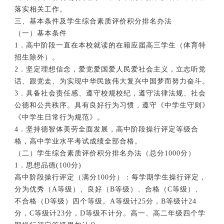
落实相关工作。
三、基本条件及学生综合素质评价积分排名办法
（一）基本条件
1．高中阶段一直在本校就读的在籍应届高三学生（体育特
招生除外）。
2．坚定理想信念，爱党爱国爱人民爱社会主义，立志听党
话、跟党走、为实现中华民族伟大复兴中国梦而努力奋斗。
3．具备社会责任感、遵守校规校纪，遵守法律法规、社会
公德和公共秩序。具有良好行为习惯，遵守《中学生守则》
《中学生日常行为规范》。
4．坚持德智体美劳全面发展，高中阶段操行评定等级合
格，高中学业水平考试成绩全部合格。
（二）学生综合素质评价积分排名办法（总分1000分）
1．思想品德(100分)
高中阶段操行评定（满分100分）：每学期学生操行评定，
分为优秀（A等级）、良好（B等级）、合格（C等级）、
不合格（D等级）四个等级。A等级计25分，B等级计24
分，C等级计23分，D等级不计分。高一、高二年级四个学