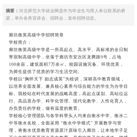
摘要：
河北师范大学就业网是作为毕业生与用人单位联系的桥
梁，举办各类宣讲会、招聘会，发布招聘信息。
廊坊
衡英高级中学招聘简章
学校简介：
廊坊衡英高级中学是一所高起点、高水平、高标准的全日制
寄宿制高级中学，坐落于廊坊市安次区龙腾路9号，占地
100余亩，建筑面积7万余㎡。校园设施完备、环境优美，
为师生提供了优质的学习生活空间。
学校以“胸怀天下 励志成英”为校训，深耕高中
教育
领域，
以培养全面发展、兼具核心素养与综合能力的学生为办学目
标。我校站在时代发展的战略高度，高起点谋划、高站位运
行、高品质办学、科学化管理、现代化教学、人性化育人，
办负责任的学校，做有温度的教育。
学校核心管理团队与各学科带头人均来自衡水中学、衡水二
中等衡水名校，全面采用 “衡水中学模式” 开展教学与管
理，将衡水优质教育资源原汁原味引入廊坊，让本地学子足