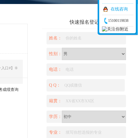
在线咨询
15100119838
快速报名登记
姓名：
性别：
分入口#】®
电话：
Q Q：
中考成绩查询
籍贯：
学历：
专业：