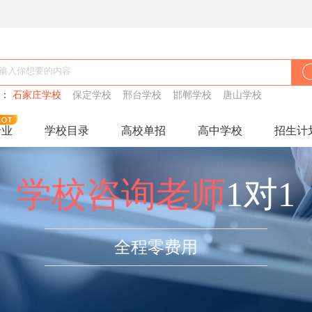
搜：
石家庄学校
保定学校
邢台学校
邯郸学校
唐山学校
专业
学校目录
高校单招
高中学校
招生计
学校咨询老师
1对1
全程零费用